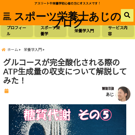
アスリートや栄養学初心者の方にオススメです！
スポーツ栄養士あじの
ブログ
menu
プロフィー
スポーツ栄
サービス内
栄養学入門
ル
養学
容
ホーム
栄養学入門
グルコースが完全酸化される際の
ATP生成量の収支について解説して
みた！
WRITER
あじ