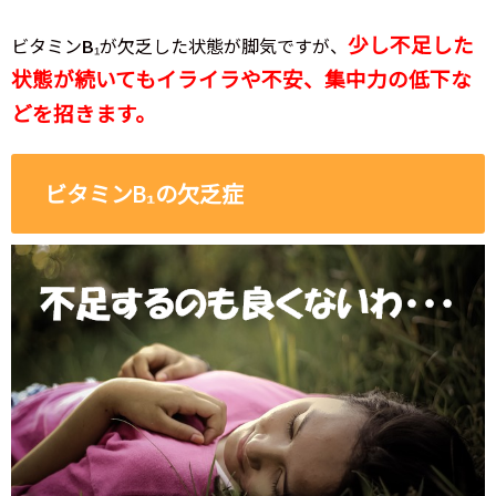
少し不足した
ビタミンB₁が欠乏した状態が脚気ですが、
状態が続いてもイライラや不安、集中力の低下な
どを招きます。
ビタミンB₁の欠乏症