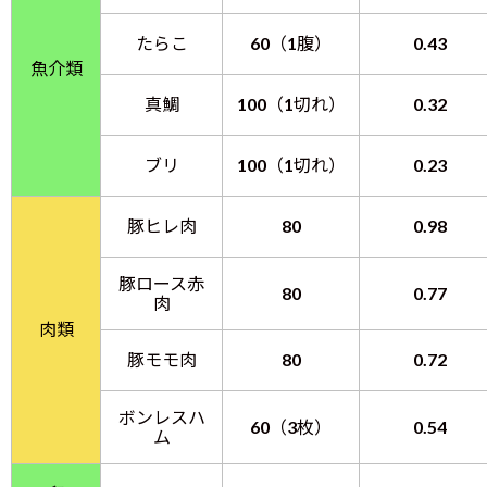
たらこ
60（1腹）
0.43
魚介類
真鯛
100（1切れ）
0.32
ブリ
100（1切れ）
0.23
豚ヒレ肉
80
0.98
豚ロース赤
80
0.77
肉
肉類
豚モモ肉
80
0.72
ボンレスハ
60（3枚）
0.54
ム