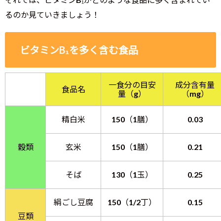
るのか見ていきましょう！
ビタミンB₁を多く含む食品
一食分の目安
成分含有量
食品名
量（g）
（mg）
精白米
150（1膳）
0.03
穀類
玄米
150（1膳）
0.21
そば
130（1玉）
0.25
絹ごし豆腐
150（1/2丁）
0.15
豆類