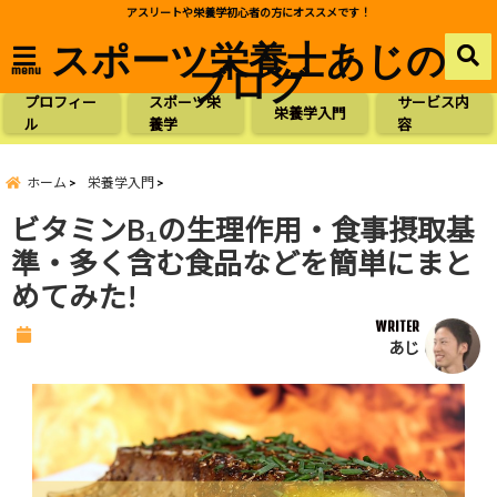
アスリートや栄養学初心者の方にオススメです！
スポーツ栄養士あじの
ブログ
menu
プロフィー
スポーツ栄
サービス内
栄養学入門
ル
養学
容
ホーム
栄養学入門
ビタミンB₁の生理作用・食事摂取基
準・多く含む食品などを簡単にまと
めてみた!
WRITER
あじ