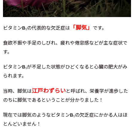
「脚気」
ビタミンB₁の代表的な欠乏症は
です。
食欲不振や手足のしびれ、疲れや倦怠感などが主な症状で
す。
ビタミンB₁が不足した状態がひどくなると心臓の肥大がみ
られます。
江戸わずらい
当時、脚気は
と呼ばれ、栄養学が進歩した
のちに脚気であるということが分かりました！
現在では脚気のようなビタミンB₁の欠乏症にかかる人はほ
とんどいません！