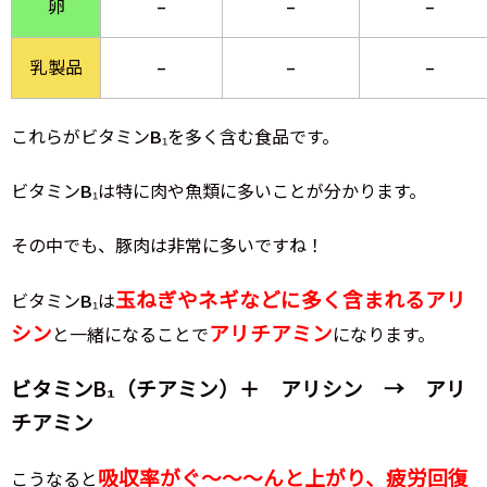
卵
–
–
–
乳製品
–
–
–
これらがビタミンB₁を多く含む食品です。
ビタミンB₁は特に肉や魚類に多いことが分かります。
その中でも、豚肉は非常に多いですね！
玉ねぎやネギなどに多く含まれるアリ
ビタミンB₁は
シン
アリチアミン
と一緒になることで
になります。
ビタミンB₁（チアミン）＋ アリシン → アリ
チアミン
吸収率がぐ～～～んと上がり、疲労回復
こうなると