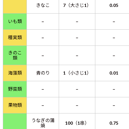
きなこ
7（大さじ1）
0.05
いも類
–
–
–
種実類
–
–
–
きのこ
–
–
–
類
海藻類
青のり
1（小さじ1）
0.01
野菜類
–
–
–
果物類
–
–
–
うなぎの蒲
100（1串）
0.75
焼