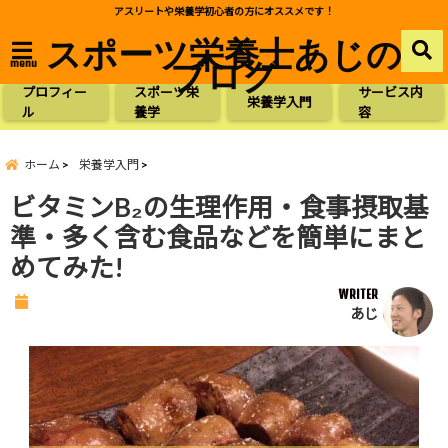
アスリートや栄養学初心者の方にオススメです！
スポーツ栄養士あじの
ブログ
menu
プロフィー
スポーツ栄
サービス内
栄養学入門
ル
養学
容
ホーム
栄養学入門
ビタミンB₂の生理作用・食事摂取基
準・多く含む食品などを簡単にまと
めてみた!
WRITER
あじ