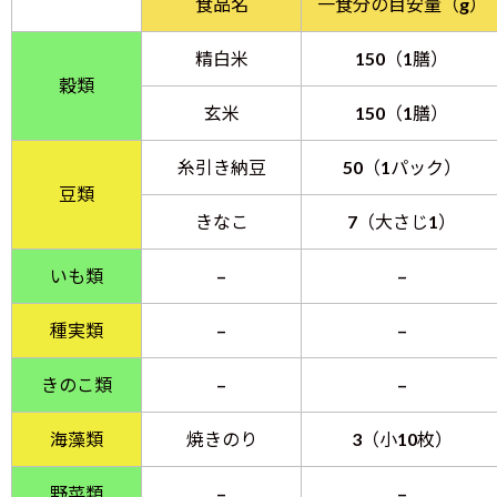
食品名
一食分の目安量（g）
精白米
150（1膳）
穀類
玄米
150（1膳）
糸引き納豆
50（1パック）
豆類
きなこ
7（大さじ1）
いも類
–
–
種実類
–
–
きのこ類
–
–
海藻類
焼きのり
3（小10枚）
野菜類
–
–