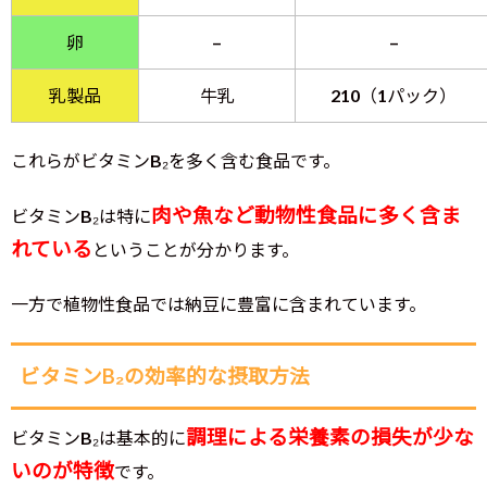
卵
–
–
乳製品
牛乳
210（1パック）
これらがビタミンB₂を多く含む食品です。
肉や魚など動物性食品に多く含ま
ビタミンB₂は特に
れている
ということが分かります。
一方で植物性食品では納豆に豊富に含まれています。
ビタミンB₂の効率的な摂取方法
調理による栄養素の損失が少な
ビタミンB₂は基本的に
いのが特徴
です。