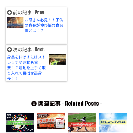
Prev
前の記事 -
-
お母さん必見！！子供
の身長が伸び悩む食習
慣とは！？
Next
次の記事 -
-
身長を伸ばすにはスト
レッチや運動も重
要！？運動を上手く取
り入れて目指せ高身
長！！
Related Posts
関連記事 -
-