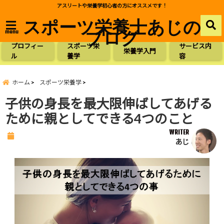
アスリートや栄養学初心者の方にオススメです！
スポーツ栄養士あじの
ブログ
menu
プロフィー
スポーツ栄
サービス内
栄養学入門
ル
養学
容
ホーム
スポーツ栄養学
子供の身長を最大限伸ばしてあげる
ために親としてできる4つのこと
WRITER
あじ