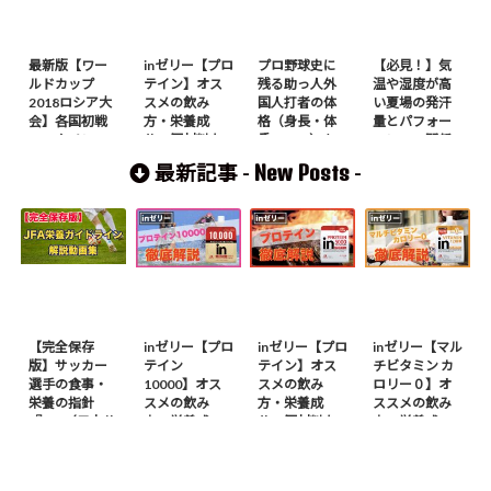
最新版【ワー
inゼリー【プロ
プロ野球史に
【必見！】気
ルドカップ
テイン】オス
残る助っ人外
温や湿度が高
2018ロシア大
スメの飲み
国人打者の体
い夏場の発汗
会】各国初戦
方・栄養成
格（身長・体
量とパフォー
のスタメンの
分・原材料な
重・BMI）を
マンスの関係
平均身長・体
どについて徹
調査してみ
性
New Posts
最新記事 -
-
重・BMIなど
底解説してみ
た！～2001年
体格を調査し
た！
シーズン以降
てみた！
～
【完全保存
inゼリー【プロ
inゼリー【プロ
inゼリー【マル
版】サッカー
テイン
テイン】オス
チビタミン カ
選手の食事・
10000】オス
スメの飲み
ロリー０】オ
栄養の指針
スメの飲み
方・栄養成
ススメの飲み
『JFA（日本サ
方・栄養成
分・原材料な
方・栄養成
ッカー協会）
分・原材料な
どについて徹
分・原材料な
栄養ガイドラ
どについて徹
底解説してみ
どについて徹
イン』を徹底
底解説してみ
た！
底解説してみ