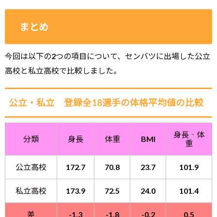
まとめ
今回は以下の2つの項目について、センバツに出場した公立
高校と私立高校で比較しました。
公立・私立 登録全18選手の体格平均値の比較
身長‐体
分類
身長
体重
BMI
重
公立高校
172.7
70.8
23.7
101.9
私立高校
173.9
72.5
24.0
101.4
差
-1.3
-1.8
-0.2
0.5