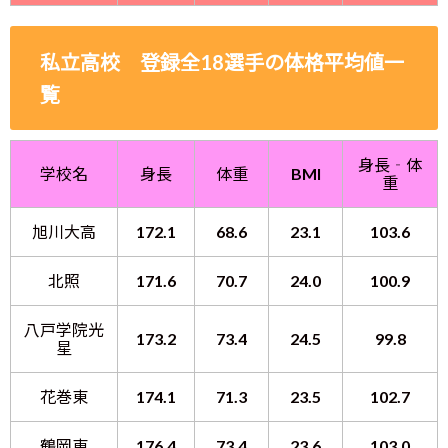
私立高校 登録全18選手の体格平均値一
覧
身長‐体
学校名
身長
体重
BMI
重
旭川大高
172.1
68.6
23.1
103.6
北照
171.6
70.7
24.0
100.9
八戸学院光
173.2
73.4
24.5
99.8
星
花巻東
174.1
71.3
23.5
102.7
鶴岡東
176.4
73.4
23.6
103.0