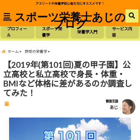
アスリートや栄養学初心者の方にオススメです！
スポーツ栄養士あじの
ブログ
menu
プロフィー
スポーツ栄
サービス内
栄養学入門
ル
養学
容
ホーム
野球の栄養学
【2019年(第101回)夏の甲子園】公
立高校と私立高校で身長・体重・
BMIなど体格に差があるのか調査し
てみた！
WRITER
あじ