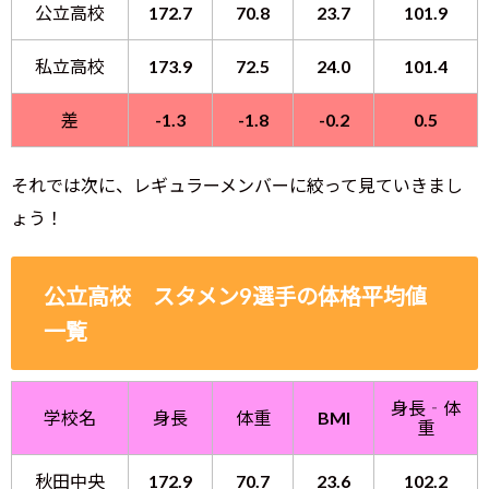
公立高校
172.7
70.8
23.7
101.9
私立高校
173.9
72.5
24.0
101.4
差
-1.3
-1.8
-0.2
0.5
それでは次に、レギュラーメンバーに絞って見ていきまし
ょう！
公立高校 スタメン9選手の体格平均値
一覧
身長‐体
学校名
身長
体重
BMI
重
秋田中央
172.9
70.7
23.6
102.2