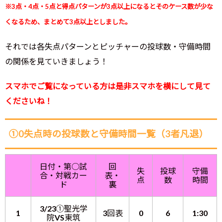
※3点・4点・5点と得点パターンが3点以上になるとそのケース数が少な
くなるため、まとめて3点以上としました。
それでは各失点パターンとピッチャーの投球数・守備時間
の関係を見ていきましょう！
スマホでご覧になっている方は是非スマホを横にして見て
くださいね！
①0失点時の投球数と守備時間一覧（3者凡退）
日付・第○試
回
失
投球
守備
合・対戦カー
表・
点
数
時間
ド
裏
3/23①聖光学
1
3回表
0
6
1:30
院VS東筑