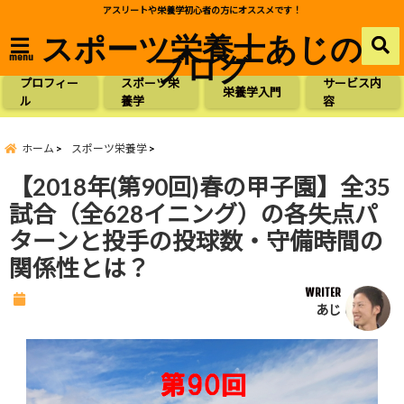
アスリートや栄養学初心者の方にオススメです！
スポーツ栄養士あじの
ブログ
menu
プロフィー
スポーツ栄
サービス内
栄養学入門
ル
養学
容
ホーム
スポーツ栄養学
【2018年(第90回)春の甲子園】全35
試合（全628イニング）の各失点パ
ターンと投手の投球数・守備時間の
関係性とは？
WRITER
あじ