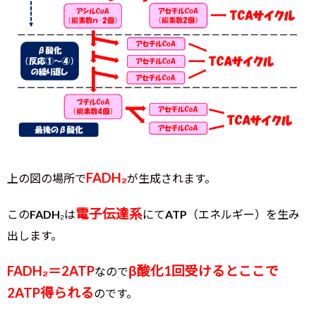
FADH₂
上の図の場所で
が生成されます。
電子伝達系
このFADH₂は
にてATP（エネルギー）を生み
出します。
FADH₂＝2ATP
β酸化1回受けるとここで
なので
2ATP得られる
のです。