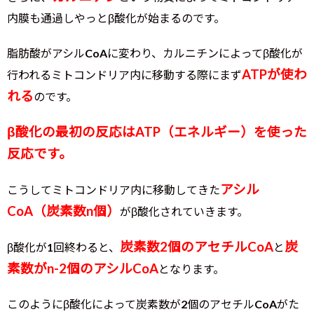
内膜も通過しやっとβ酸化が始まるのです。
脂肪酸がアシルCoAに変わり、カルニチンによってβ酸化が
ATPが使わ
行われるミトコンドリア内に移動する際にまず
れる
のです。
β酸化の最初の反応はATP（エネルギー）を使った
反応です。
アシル
こうしてミトコンドリア内に移動してきた
CoA（炭素数n個）
がβ酸化されていきます。
炭素数2個のアセチルCoA
炭
β酸化が1回終わると、
と
素数がn-2個のアシルCoA
となります。
このようにβ酸化によって炭素数が2個のアセチルCoAがた