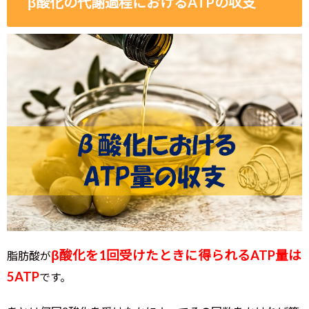
β酸化の代謝過程におけるATPの収支
β酸化を1回受けたときに得られるATP量は
脂肪酸が
5ATP
です。