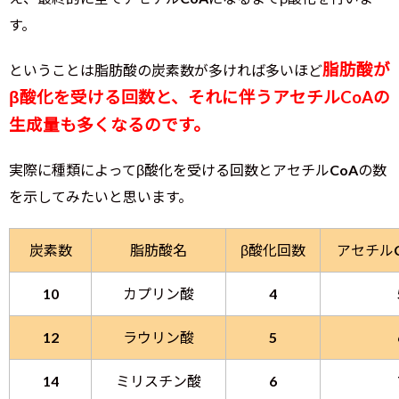
す。
脂肪酸が
ということは脂肪酸の炭素数が多ければ多いほど
β酸化を受ける回数と、それに伴うアセチルCoAの
生成量も多くなるのです。
実際に種類によってβ酸化を受ける回数とアセチルCoAの数
を示してみたいと思います。
炭素数
脂肪酸名
β酸化回数
アセチル
10
カプリン酸
4
12
ラウリン酸
5
14
ミリスチン酸
6