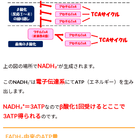
NADH₂
上の図の場所で
⁺が生成されます。
電子伝達系
このNADH₂⁺は
にてATP（エネルギー）を生み
出します。
NADH₂⁺＝3ATP
β酸化1回受けるとここで
なので
3ATP得られる
のです。
FADH₂由来のATP量