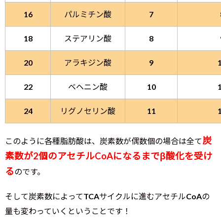
16
パルミチン酸
7
18
ステアリン酸
8
20
アラキジン酸
9
22
ベヘニン酸
10
24
リグノセリン酸
11
炭
このように各種脂肪酸は、炭素数が偶数個の場合は全て
素数が2個のアセチルCoAになるまでβ酸化を受け
る
のです。
そして炭素数によってTCAサイクルに進むアセチルCoAの
量も変わっていくということです！