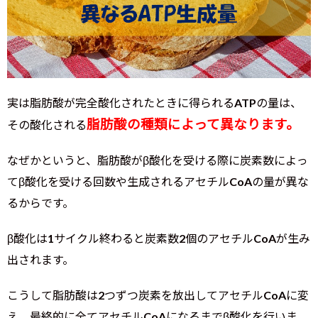
実は脂肪酸が完全酸化されたときに得られるATPの量は、
脂肪酸の種類によって異なります。
その酸化される
なぜかというと、脂肪酸がβ酸化を受ける際に炭素数によっ
てβ酸化を受ける回数や生成されるアセチルCoAの量が異な
るからです。
β酸化は1サイクル終わると炭素数2個のアセチルCoAが生み
出されます。
こうして脂肪酸は2つずつ炭素を放出してアセチルCoAに変
え、最終的に全てアセチルCoAになるまでβ酸化を行いま