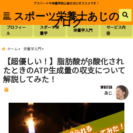
アスリートや栄養学初心者の方にオススメです！
スポーツ栄養士あじの
ブログ
menu
プロフィー
スポーツ栄
サービス内
栄養学入門
ル
養学
容
ホーム
栄養学入門
【超優しい！】脂肪酸がβ酸化され
たときのATP生成量の収支について
解説してみた！
WRITER
あじ